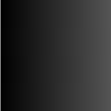
No hay comentarios que mostrar.
ARCHIVES
No hay archivos que mostrar.
CATEGORIES
No hay categorías